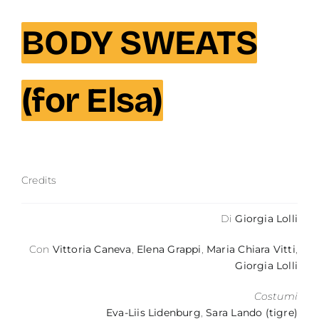
Contatti
BODY SWEATS
(for Elsa)
Credits
Di
Giorgia Lolli
Con
Vittoria Caneva
,
Elena Grappi
,
Maria Chiara Vitti
,
Giorgia Lolli​
Costumi
Eva-Liis Lidenburg
,
Sara Lando (tigre)