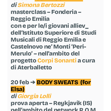
di
Simona Bertozzi
masterclass – Fonderia –
Reggio Emilia
con e per le/i giovani alliev_
dell’Istituto Superiore di Studi
Musicali di Reggio Emilia e
Castelnovo ne’ Monti ‘Peri-
Merulo’ – nell’ambito del
progetto
Corpi Sonanti
a cura
di Aterballetto
20 feb ➔
BODY SWEATS
(for
Elsa)
di
Giorgia Lolli
prova aperta – Reykjavik (IS)
nell’ambito del network R.O.M.