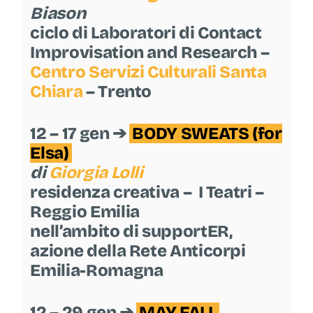
Contatti
Biason
ciclo di Laboratori di Contact
Improvisation and Research –
Centro Servizi Culturali Santa
Chiara
– Trento
12 – 17 gen ➔
BODY SWEATS (for
Elsa)
di
Giorgia Lolli
residenza creativa – I Teatri –
Reggio Emilia
nell’ambito di supportER,
azione della Rete Anticorpi
Emilia-Romagna
12 – 29 gen ➔
MAY FALL