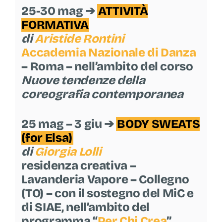
25-30 mag ➔
ATTIVITÀ
FORMATIVA
di
Aristide Rontini
Accademia Nazionale di Danza
– Roma – nell’ambito del corso
Nuove tendenze della
coreografia contemporanea
25 mag – 3 giu ➔
BODY SWEATS
(for Elsa)
di
Giorgia Lolli
residenza creativa –
Lavanderia Vapore – Collegno
(TO) – con il sostegno del MiC e
di SIAE, nell’ambito del
programma “
Per Chi Crea
”