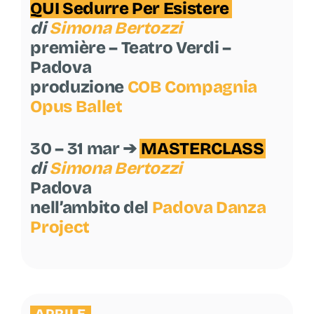
QUI Sedurre Per Esistere
di
Simona Bertozzi
première – Teatro Verdi –
Padova
produzione
COB Compagnia
Opus Ballet
30 – 31 mar ➔
MASTERCLASS
di
Simona Bertozzi
Padova
nell’ambito del
Padova Danza
Project
APRILE