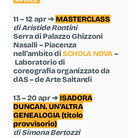
11 – 12 apr ➔
MASTERCLASS
di Aristide Rontini
Serra di Palazzo Ghizzoni
Nasalli – Piacenza
nell’ambito di
SCHOLA NOVA
–
Laboratorio di
coreografia organizzato da
dAS – de Arte Saltandi
13 – 20 apr ➔
ISADORA
DUNCAN. UN’ALTRA
GENEALOGIA (titolo
provvisorio)
di Simona Bertozzi