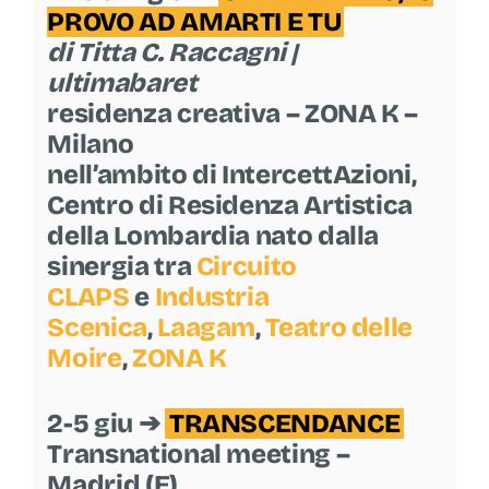
PROVO AD AMARTI E TU
di Titta C. Raccagni |
ultimabaret
residenza creativa – ZONA K –
Milano
nell’ambito di IntercettAzioni,
Centro di Residenza Artistica
della Lombardia nato dalla
sinergia tra
Circuito
CLAPS
e
Industria
Scenica
,
Laagam
,
Teatro delle
Moire
,
ZONA K
2-5 giu ➔
TRANSCENDANCE
Transnational meeting –
Madrid (E)