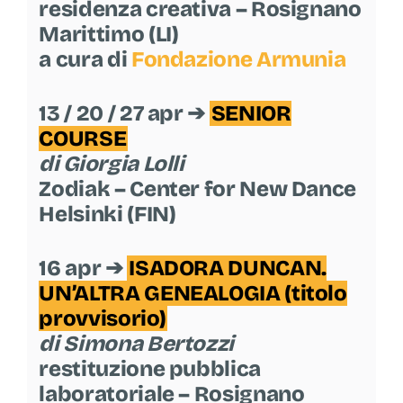
residenza creativa – Rosignano
Marittimo (LI)
a cura di
Fondazione Armunia
13 / 20 / 27 apr ➔
SENIOR
COURSE
di Giorgia Lolli
Zodiak – Center for New Dance
Helsinki (FIN)
16 apr ➔
ISADORA DUNCAN.
UN’ALTRA GENEALOGIA (titolo
provvisorio)
di Simona Bertozzi
restituzione pubblica
laboratoriale – Rosignano