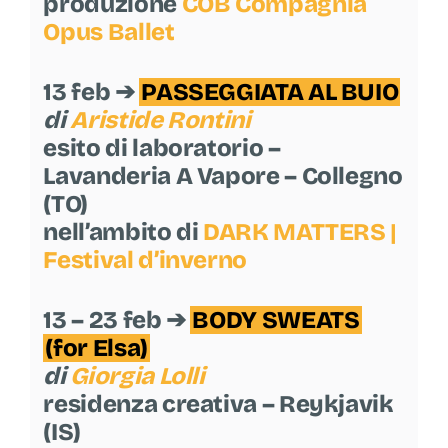
produzione
COB Compagnia
Opus Ballet
13 feb ➔
PASSEGGIATA AL BUIO
di
Aristide Rontini
esito di laboratorio –
Lavanderia A Vapore – Collegno
(TO)
nell’ambito di
DARK MATTERS |
Festival d’inverno
13 – 23 feb ➔
BODY SWEATS
(for Elsa)
di
Giorgia Lolli
residenza creativa – Reykjavik
(IS)