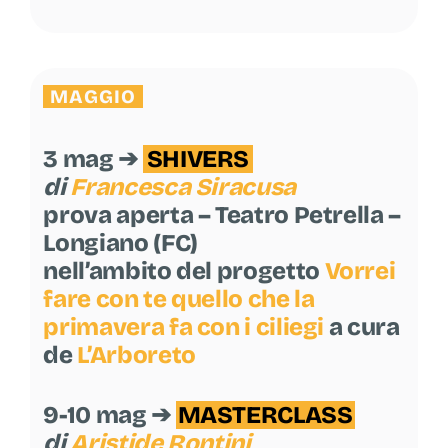
MAGGIO
3 mag ➔
SHIVERS
di
Francesca Siracusa
prova aperta – Teatro Petrella –
Longiano (FC)
nell’ambito del progetto
Vorrei
fare con te quello che la
primavera fa con i ciliegi
a cura
de
L’Arboreto
9-10 mag ➔
MASTERCLASS
di
Aristide Rontini