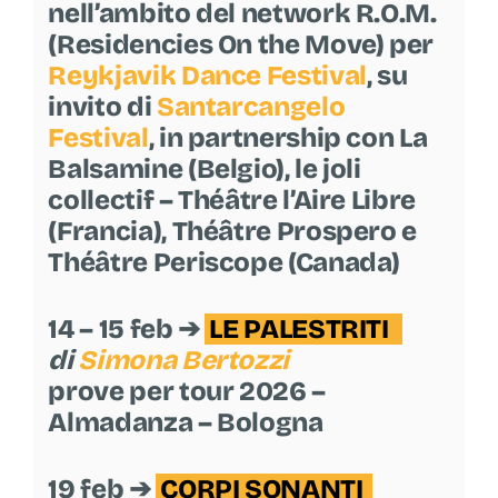
nell’ambito del network R.O.M.
(Residencies On the Move) per
Reykjavik Dance Festival
, su
invito di
Santarcangelo
Festival
, in partnership con La
Balsamine (Belgio), le joli
collectif – Théâtre l’Aire Libre
(Francia), Théâtre Prospero e
Théâtre Periscope (Canada)
14 – 15 feb ➔
LE PALESTRITI
di
Simona Bertozzi
prove per tour 2026 –
Almadanza – Bologna
19 feb ➔
CORPI SONANTI