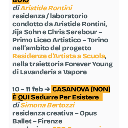
BUIO
di
Aristide Rontini
residenza / laboratorio
condotto da Aristide Rontini,
Jija Sohn e Chris Serebour –
Primo Liceo Artistico – Torino
nell’ambito del progetto
Residenze d’Artista a Scuola
,
nella traiettoria Forever Young
di Lavanderia a Vapore
10 – 11 feb ➔
CASANOVA (NON)
È QUI Sedurre Per Esistere
di
Simona Bertozzi
residenza creativa – Opus
Ballet – Firenze