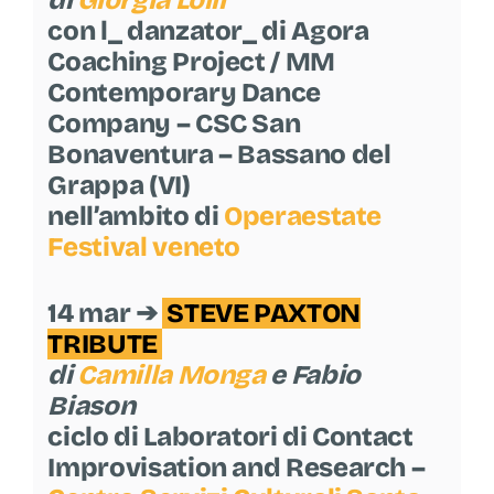
di
Giorgia Lolli
con l_ danzator_ di Agora
Coaching Project / MM
Contemporary Dance
Company – CSC San
Bonaventura – Bassano del
Grappa (VI)
nell’ambito di
Operaestate
Festival veneto
14 mar ➔
STEVE PAXTON
TRIBUTE
di
Camilla Monga
e Fabio
Biason
ciclo di Laboratori di Contact
Improvisation and Research –