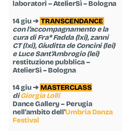
laboratori – AtelierSì – Bologna
14 giu ➔
TRANSCENDANCE
con l’accompagnamento e la
cura di Fra* Fadda (lxi), zanni
CT (lxi), Giuditta de Concini (lei)
e Luce Sant’Ambrogio (lei)
restituzione pubblica –
AtelierSì – Bologna
14 giu ➔
MASTERCLASS
di
Giorgia Lolli
Dance Gallery – Perugia
nell’ambito dell’
Umbria Danza
Festival