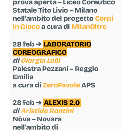
prova aperta – Liceo Coreutico
Statale Tito Livio – Milano
nell’ambito del progetto
Corpi
in Gioco
a cura di
MilanOltre
28 feb ➔
LABORATORIO
COREOGRAFICO
di
Giorgia Lolli
Palestra Pezzani – Reggio
Emilia
a cura di
ZeroFavole
APS
28 feb ➔
ALEXIS 2.0
di
Aristide Rontini
Nòva – Novara
nell’ambito di