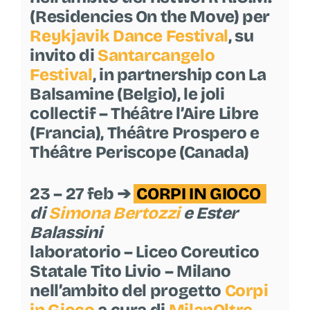
(Residencies On the Move) per
Reykjavik Dance Festival
, su
invito di
Santarcangelo
Festival
, in partnership con La
Balsamine (Belgio), le joli
collectif – Théâtre l’Aire Libre
(Francia), Théâtre Prospero e
Théâtre Periscope (Canada)
23 – 27 feb ➔
CORPI IN GIOCO
di
Simona Bertozzi
e Ester
Balassini
laboratorio – Liceo Coreutico
Statale Tito Livio – Milano
nell’ambito del progetto
Corpi
in Gioco
a cura di
MilanOltre