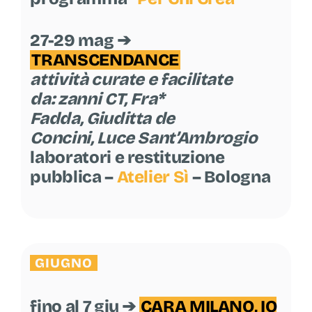
27-29 mag ➔
TRANSCENDANCE
attività curate e facilitate
da:
zanni CT,
Fra*
Fadda,
Giuditta de
Concini,
Luce Sant’Ambrogio
laboratori e restituzione
pubblica –
Atelier Sì
– Bologna
GIUGNO
fino al 7 giu ➔
CARA MILANO, IO