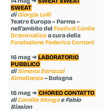
14 mag ➔
SWEAT SWEAT
SWEAT
di
Giorgia Lolli
Teatro Europa – Parma –
nell’ambito del
Festival Canile
Drammatico
a cura della
Fondazione Federico Cornoni
16 mag ➔
LABORATORIO
PUBBLICO
di
Simona Bertozzi
AlmaDanza
– Bologna
16 mag ➔
CHOREO CONTATTO
di
Camilla Monga
e
Fabio
Biasion