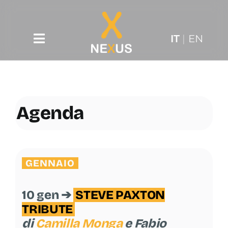
Skip
to
content
IT
|
EN
Toggle
Navigation
Associazione
Agenda
Factory
Bandi e Progetti
GENNAIO
Agenda
10 gen ➔
STEVE PAXTON
Press
TRIBUTE
di
Camilla Monga
e
Fabio