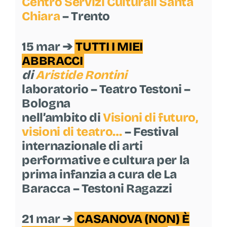
Centro Servizi Culturali Santa
Chiara
– Trento
15 mar ➔
TUTTI I MIEI
ABBRACCI
di
Aristide Rontini
laboratorio – Teatro Testoni –
Bologna
nell’ambito di
Visioni di futuro,
visioni di teatro…
– Festival
internazionale di arti
performative e cultura per la
prima infanzia a cura de La
Baracca – Testoni Ragazzi
21 mar ➔
CASANOVA (NON) È