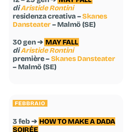
di
Aristide Rontini
residenza creativa –
Skanes
Dansteater
– Malmö (SE)
30 gen ➔
MAY FALL
di
Aristide Rontini
première –
Skanes Dansteater
– Malmö (SE)
FEBBRAIO
3 feb ➔
HOW TO MAKE A DADA
SOIRÉE