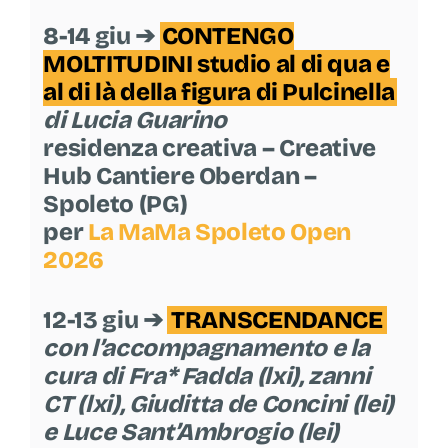
8-14 giu ➔
CONTENGO
MOLTITUDINI studio al di qua e
al di là della figura di Pulcinella
di Lucia Guarino
residenza creativa – Creative
Hub Cantiere Oberdan –
Spoleto (PG)
per
La MaMa Spoleto Open
2026
12-13 giu ➔
TRANSCENDANCE
con l’accompagnamento e la
cura di Fra* Fadda (lxi), zanni
CT (lxi), Giuditta de Concini (lei)
e Luce Sant’Ambrogio (lei)